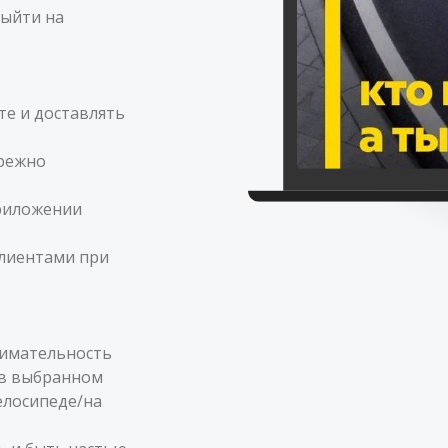
выйти на
кте и доставлять
ережно
приложении
клиентами при
нимательность
 в выбранном
елосипеде/на