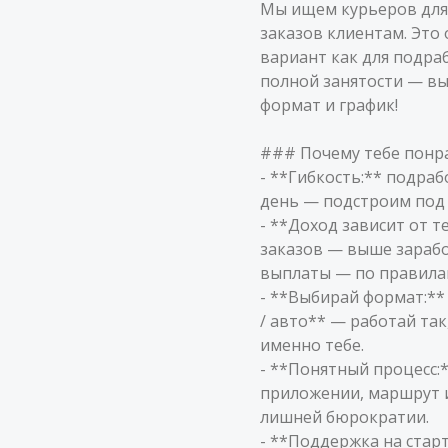
Мы ищем курьеров для
заказов клиентам. Это
вариант как для подраб
полной занятости — в
формат и график!
### Почему тебе понра
- **Гибкость:** подра
день — подстроим под 
- **Доход зависит от т
заказов — выше зарабо
выплаты — по правила
- **Выбирай формат:**
/ авто** — работай та
именно тебе.
- **Понятный процесс:*
приложении, маршрут и
лишней бюрократии.
- **Поддержка на стар