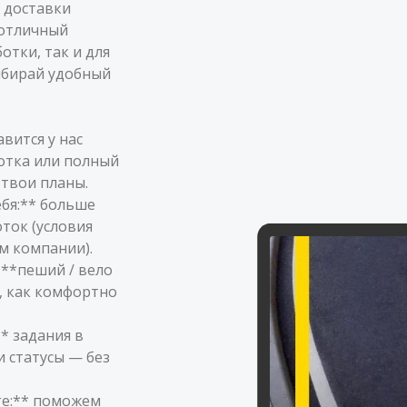
 доставки
 отличный
отки, так и для
ыбирай удобный
вится у нас
ботка или полный
твои планы.
ебя:** больше
ток (условия
м компании).
 **пеший / вело
к, как комфортно
* задания в
 статусы — без
те:** поможем