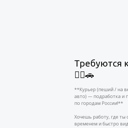
Требуются 
🚴‍♂️🚗
**Курьер (пеший / на в
авто) — подработка и 
по городам России!**
Хочешь работу, где ты
временем и быстро ви