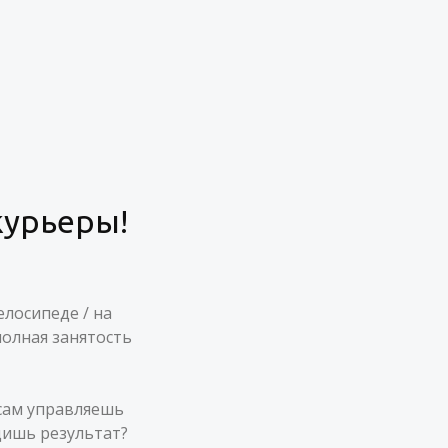
курьеры!
елосипеде / на
полная занятость
 сам управляешь
дишь результат?