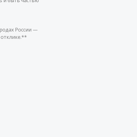
ь и быть частью
ородах России —
 отклике.**