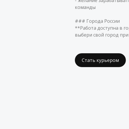
- желание зарабатыват
команды
### Города России
**Работа доступна в г
выбери свой город при
Стать курьером