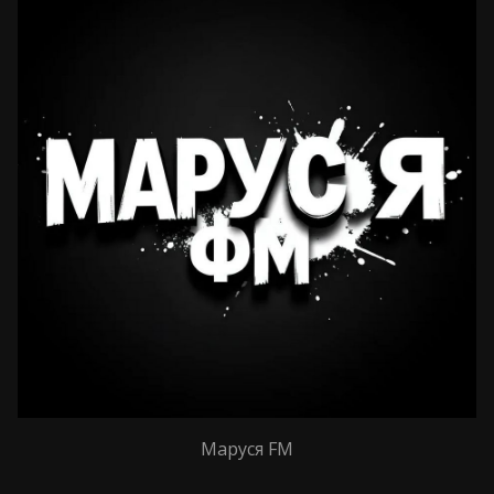
Маруся FM