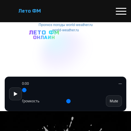
Лето ФМ
Прогноз погоды world-weather.ru
world-weather.ru
ЛЕТО ФМ
ОНЛАЙН
0:00
—
▶
Громкость
Mute