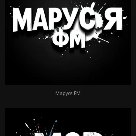
Маруся FM