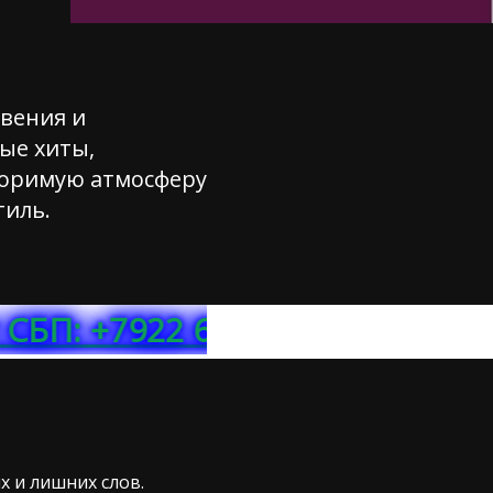
овения и
ые хиты,
торимую атмосферу
тиль.
+7922 617 76 78 МТС БАНК
х и лишних слов.