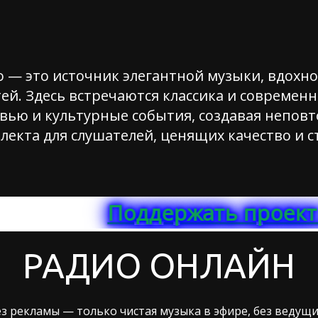
 — это источник элегантной музыки, вдохн
ей. Здесь встречаются классика и современн
вью и культурные события, создавая непов
лекта для слушателей, ценящих качество и с
Поддержать проект СБП: 
РАДИО ОНЛАЙН
з рекламы — только чистая музыка в эфире, без ведущи