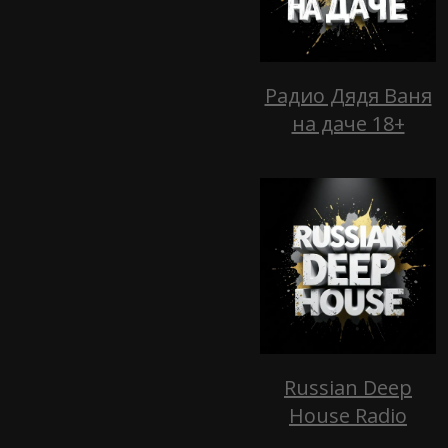
Радио Дядя Ваня
на даче 18+
Russian Deep
House Radio