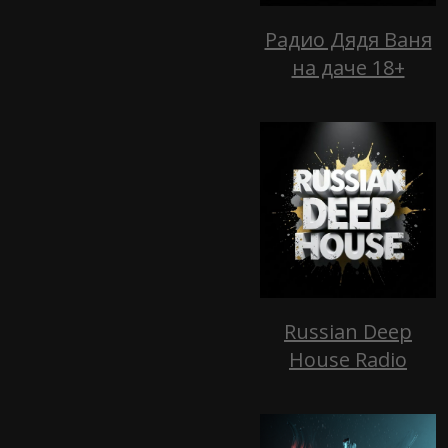
Радио Дядя Ваня
на даче 18+
Russian Deep
House Radio