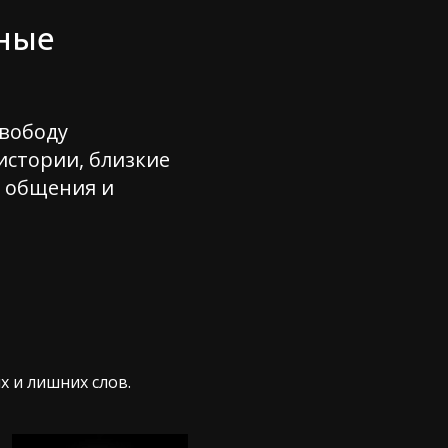
нные
свободу
истории, близкие
о общения и
х и лишних слов.