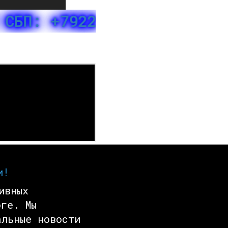
 +7922 617 76 78 МТС БАНК
и!
ивных
ге. Мы
альные новости