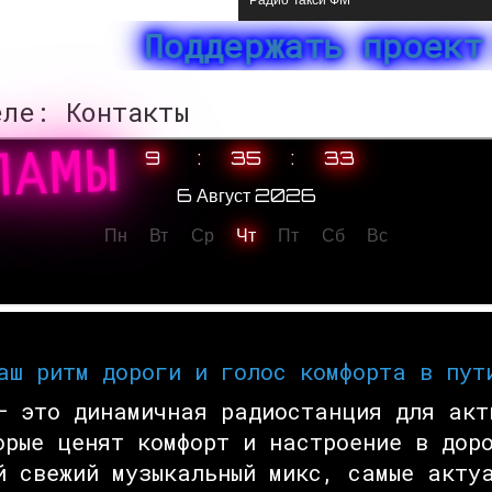
Радио Такси ФМ
Поддержать проект СБП:
ле: Контакты
ЕКЛАМЫ
аш ритм дороги и голос комфорта в пут
— это динамичная радиостанция для акт
орые ценят комфорт и настроение в доро
й свежий музыкальный микс, самые акту