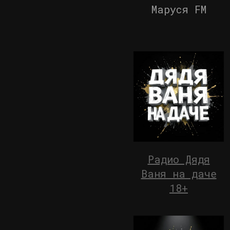
Маруся FM
Радио Дядя
Ваня на даче
18+