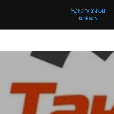
РАДИО ТАКСИ ФМ
KubRadio