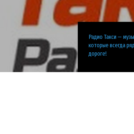
Радио Такси — музы
которые всегда ряд
дороге!