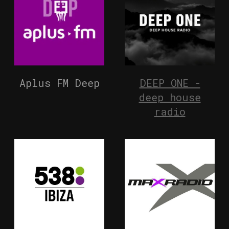
Aplus FM Deep
DEEP ONE -
deep house
radio