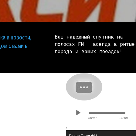
Ваш надёжный спутник на
ка и новости,
полосах FM — всегда в ритме
ом с вами в
города и ваших поездок!
00:00
00:00